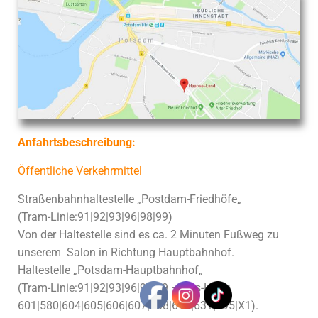
Anfahrtsbeschreibung:
Öffentliche Verkehrmittel
Straßenbahnhaltestelle „
Postdam-Friedhöfe
„
(Tram-Linie:91|92|93|96|98|99)
Von der Haltestelle sind es ca. 2 Minuten Fußweg zu
unserem Salon in Richtung Hauptbahnhof.
Haltestelle „
Potsdam-Hauptbahnhof
„
(Tram-Linie:91|92|93|96|98|99 – Bus-Linie:
601|580|604|605|606|607|608|614|631|695|X1).