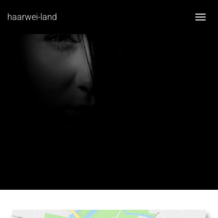
haarwei-land
N
A
V
I
G
A
T
I
O
N
U
M
S
C
H
A
L
T
E
N